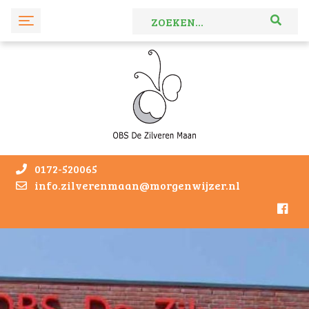
0172-520065
info.zilverenmaan@morgenwijzer.nl