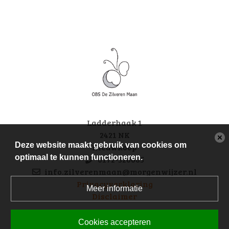
Ladderhaak 1
2421 NK
Deze website maakt gebruik van cookies om
Nieuwkoop
optimaal te kunnen functioneren.
0172-520065
info.zilverenmaan@morgenwijzer.nl
Privacyverklaring
Meer informatie
Disclaimer
Cookies accepteren
volg ons op facebook